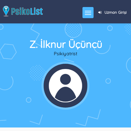
Uzman Girişi
Z. İlknur Üçüncü
Psikiyatrist