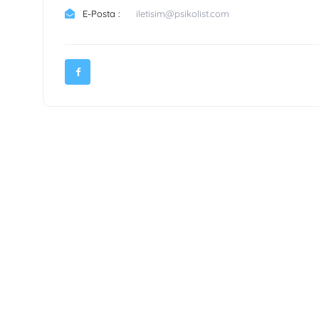
E-Posta :
iletisim@psikolist.com