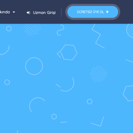
kında
ÜCRETSIZ ÜYE OL
Uzman Girişi