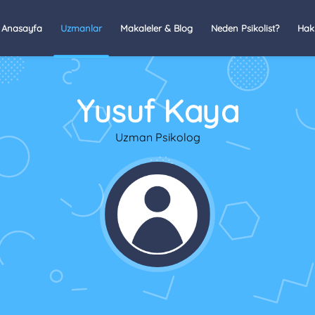
Anasayfa
Uzmanlar
Makaleler & Blog
Neden Psikolist?
Hak
Yusuf Kaya
Uzman Psikolog