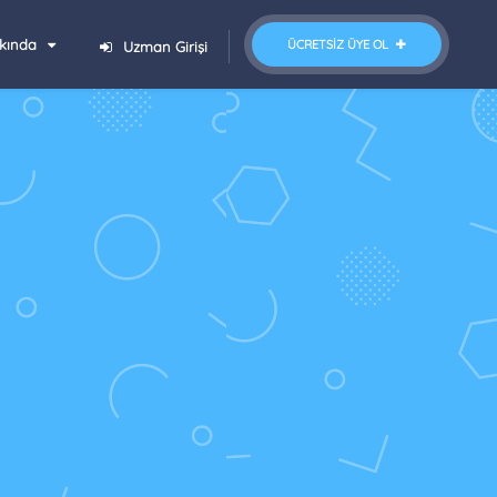
kında
ÜCRETSIZ ÜYE OL
Uzman Girişi