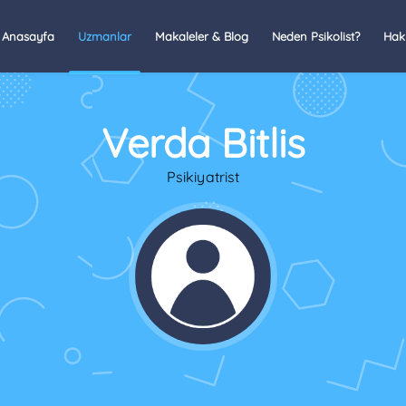
Anasayfa
Uzmanlar
Makaleler & Blog
Neden Psikolist?
Hak
Verda Bitlis
Psikiyatrist