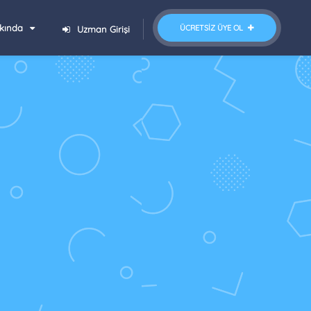
kında
ÜCRETSIZ ÜYE OL
Uzman Girişi