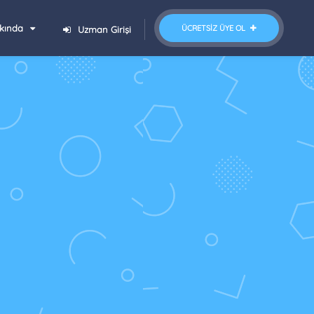
kında
ÜCRETSIZ ÜYE OL
Uzman Girişi