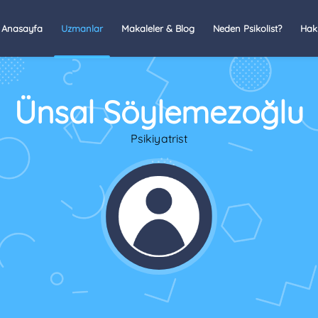
Anasayfa
Uzmanlar
Makaleler & Blog
Neden Psikolist?
Hak
Ünsal Söylemezoğlu
Psikiyatrist