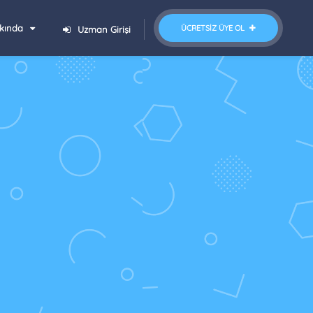
kında
ÜCRETSIZ ÜYE OL
Uzman Girişi