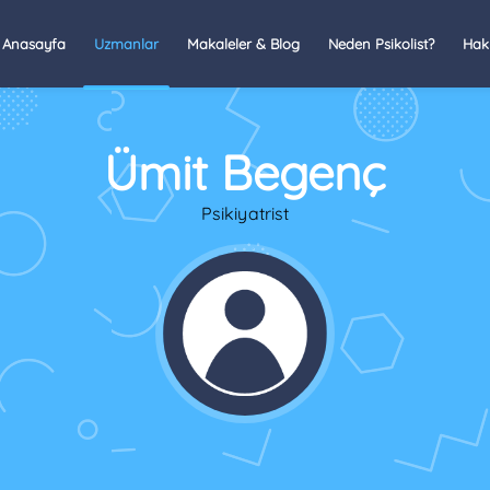
Anasayfa
Uzmanlar
Makaleler & Blog
Neden Psikolist?
Hak
Ümit Begenç
Psikiyatrist