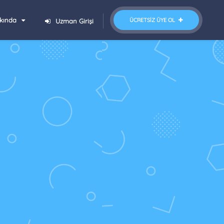
kında
ÜCRETSIZ ÜYE OL
Uzman Girişi