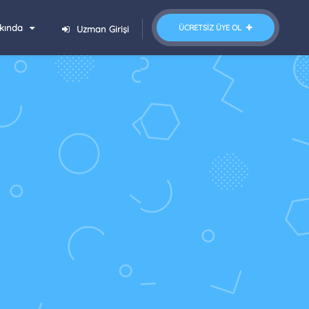
kında
ÜCRETSIZ ÜYE OL
Uzman Girişi