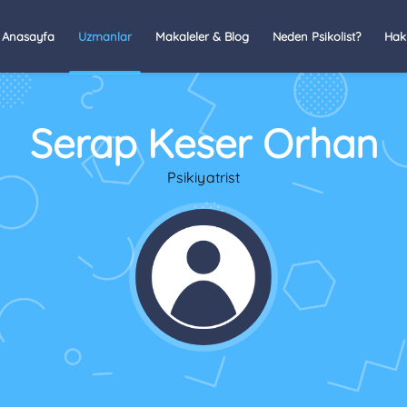
Anasayfa
Uzmanlar
Makaleler & Blog
Neden Psikolist?
Hak
Serap Keser Orhan
Psikiyatrist