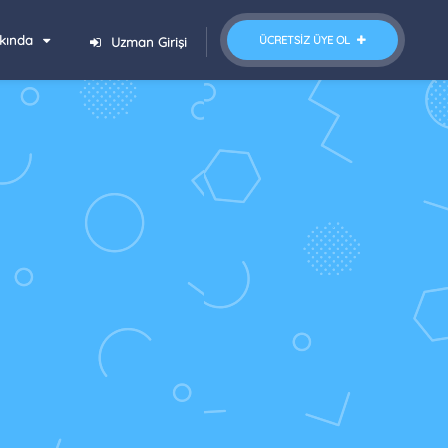
kında
ÜCRETSIZ ÜYE OL
Uzman Girişi