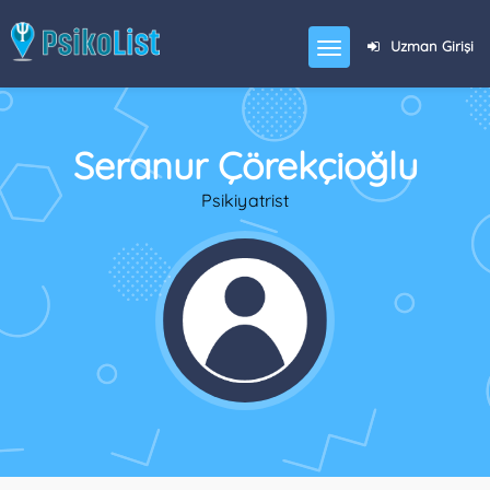
Uzman Girişi
Seranur Çörekçioğlu
Psikiyatrist