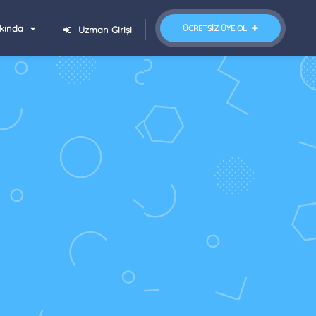
kında
ÜCRETSIZ ÜYE OL
Uzman Girişi