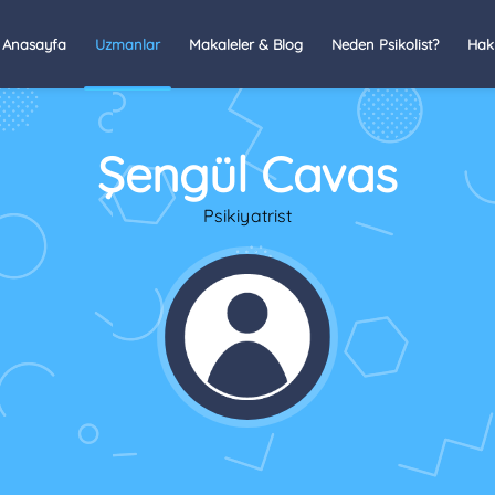
Anasayfa
Uzmanlar
Makaleler & Blog
Neden Psikolist?
Hak
Şengül Cavas
Psikiyatrist