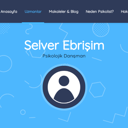
Anasayfa
Uzmanlar
Makaleler & Blog
Neden Psikolist?
Hak
Selver Ebrişim
Psikolojik Danışman