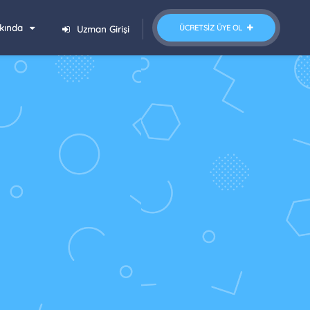
kında
ÜCRETSIZ ÜYE OL
Uzman Girişi