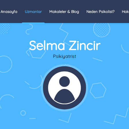
Anasayfa
Uzmanlar
Makaleler & Blog
Neden Psikolist?
Hak
Selma Zincir
Psikiyatrist