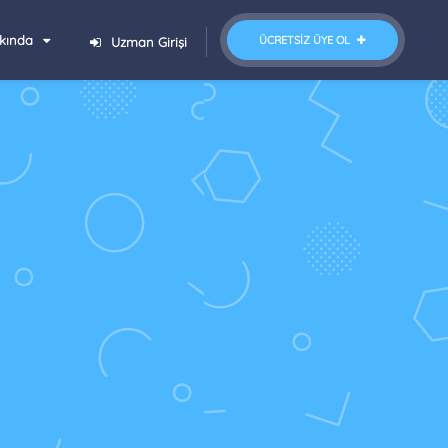
kında
ÜCRETSIZ ÜYE OL
Uzman Girişi