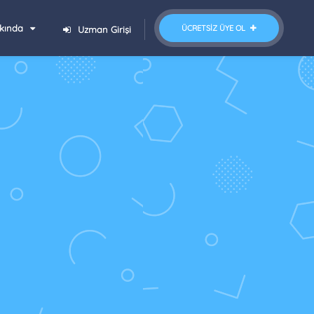
kında
ÜCRETSIZ ÜYE OL
Uzman Girişi