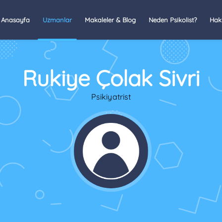
Anasayfa
Uzmanlar
Makaleler & Blog
Neden Psikolist?
Hak
Rukiye Çolak Sivri
Psikiyatrist