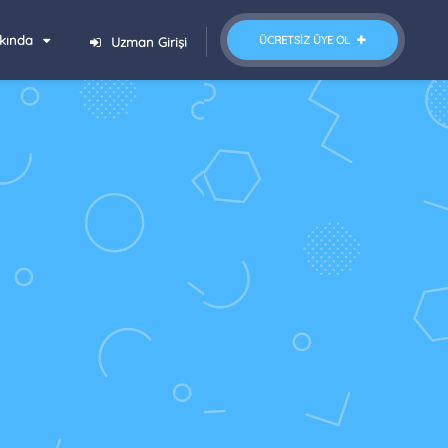
kında
ÜCRETSIZ ÜYE OL
Uzman Girişi