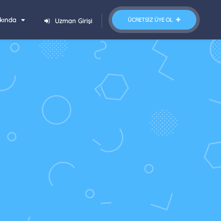
kında
ÜCRETSIZ ÜYE OL
Uzman Girişi