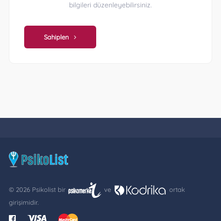
bilgileri düzenleyebilirsiniz.
Sahiplen
© 2026 Psikolist bir
ve
ortak
girişimidir.