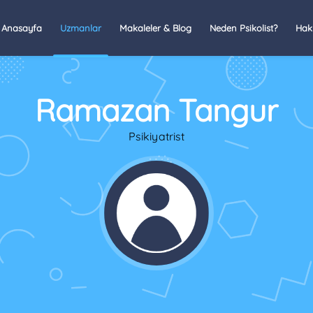
Anasayfa
Uzmanlar
Makaleler & Blog
Neden Psikolist?
Hak
Ramazan Tangur
Psikiyatrist