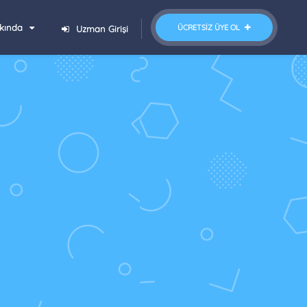
kında
ÜCRETSIZ ÜYE OL
Uzman Girişi