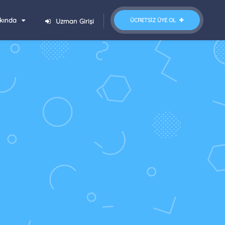
kında
ÜCRETSIZ ÜYE OL
Uzman Girişi