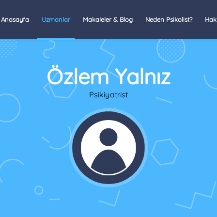
Anasayfa
Uzmanlar
Makaleler & Blog
Neden Psikolist?
Hak
Özlem Yalnız
Psikiyatrist