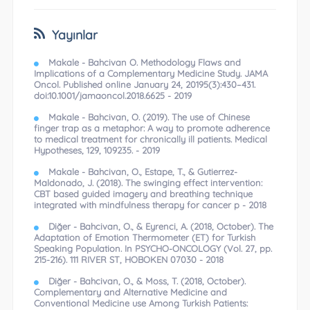
Yayınlar
Makale - Bahcivan O. Methodology Flaws and
Implications of a Complementary Medicine Study. JAMA
Oncol. Published online January 24, 20195(3):430–431.
doi:10.1001/jamaoncol.2018.6625 - 2019
Makale - Bahcivan, O. (2019). The use of Chinese
finger trap as a metaphor: A way to promote adherence
to medical treatment for chronically ill patients. Medical
Hypotheses, 129, 109235. - 2019
Makale - Bahcivan, O., Estape, T., & Gutierrez-
Maldonado, J. (2018). The swinging effect intervention:
CBT based guided imagery and breathing technique
integrated with mindfulness therapy for cancer p - 2018
Diğer - Bahcivan, O., & Eyrenci, A. (2018, October). The
Adaptation of Emotion Thermometer (ET) for Turkish
Speaking Population. In PSYCHO-ONCOLOGY (Vol. 27, pp.
215-216). 111 RIVER ST, HOBOKEN 07030 - 2018
Diğer - Bahcivan, O., & Moss, T. (2018, October).
Complementary and Alternative Medicine and
Conventional Medicine use Among Turkish Patients: