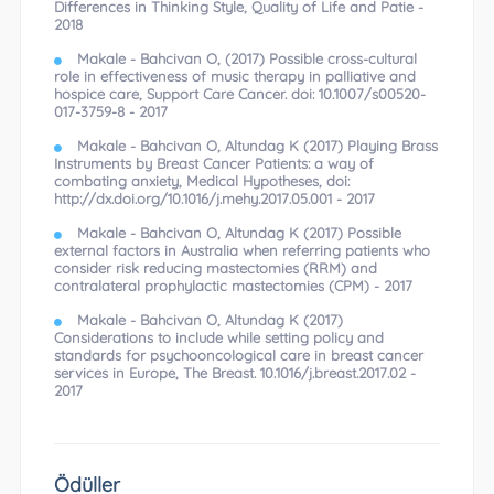
Differences in Thinking Style, Quality of Life and Patie -
2018
Makale - Bahcivan O, (2017) Possible cross-cultural
role in effectiveness of music therapy in palliative and
hospice care, Support Care Cancer. doi: 10.1007/s00520-
017-3759-8 - 2017
Makale - Bahcivan O, Altundag K (2017) Playing Brass
Instruments by Breast Cancer Patients: a way of
combating anxiety, Medical Hypotheses, doi:
http://dx.doi.org/10.1016/j.mehy.2017.05.001 - 2017
Makale - Bahcivan O, Altundag K (2017) Possible
external factors in Australia when referring patients who
consider risk reducing mastectomies (RRM) and
contralateral prophylactic mastectomies (CPM) - 2017
Makale - Bahcivan O, Altundag K (2017)
Considerations to include while setting policy and
standards for psychooncological care in breast cancer
services in Europe, The Breast. 10.1016/j.breast.2017.02 -
2017
Ödüller