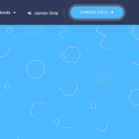
kında
ÜCRETSIZ ÜYE OL
Uzman Girişi