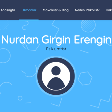
Anasayfa
Uzmanlar
Makaleler & Blog
Neden Psikolist?
Hak
Nurdan Girgin Erengin
Psikiyatrist