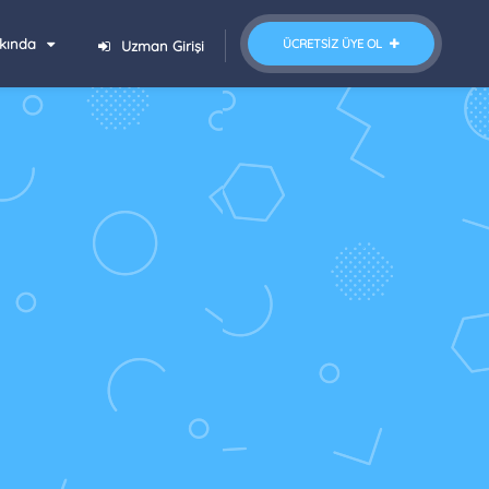
kında
ÜCRETSIZ ÜYE OL
Uzman Girişi