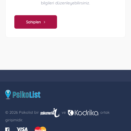
bilgileri düzenleyebilirsiniz.
Sahiplen
© 2026 Psikolist bir
ve
ortak
girişimidir.