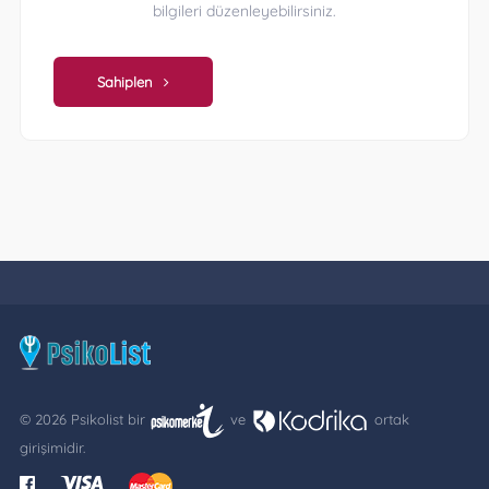
bilgileri düzenleyebilirsiniz.
Sahiplen
© 2026 Psikolist bir
ve
ortak
girişimidir.