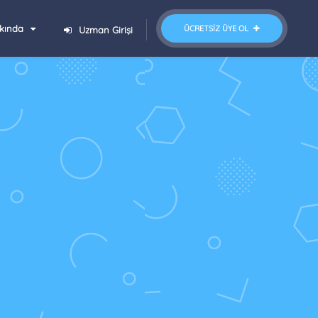
kında
ÜCRETSIZ ÜYE OL
Uzman Girişi