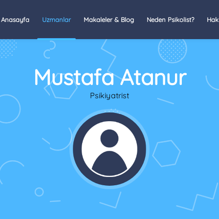
Anasayfa
Uzmanlar
Makaleler & Blog
Neden Psikolist?
Hak
Mustafa Atanur
Psikiyatrist