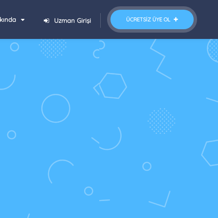
kında
ÜCRETSIZ ÜYE OL
Uzman Girişi