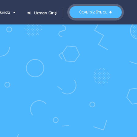
kında
ÜCRETSIZ ÜYE OL
Uzman Girişi