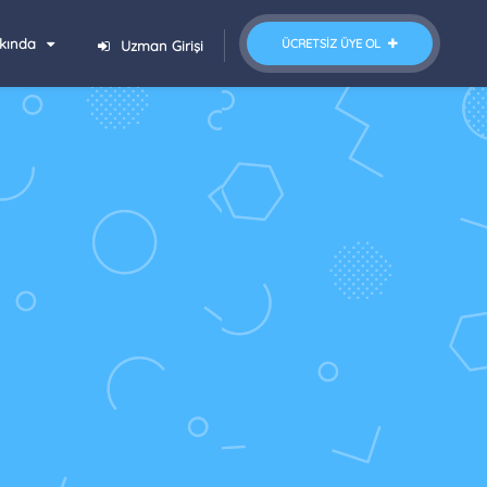
kında
ÜCRETSIZ ÜYE OL
Uzman Girişi