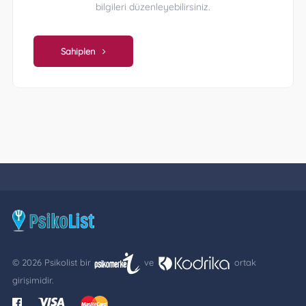
bilgileri düzenleyebilirsiniz.
Sahiplen
© 2026 Psikolist bir
ve
ortak
girişimidir.