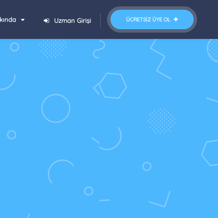
kında
ÜCRETSIZ ÜYE OL
Uzman Girişi