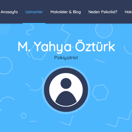
Anasayfa
Uzmanlar
Makaleler & Blog
Neden Psikolist?
Hak
M. Yahya Öztürk
Psikiyatrist