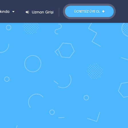
kında
ÜCRETSIZ ÜYE OL
Uzman Girişi