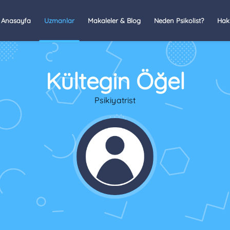
Anasayfa
Uzmanlar
Makaleler & Blog
Neden Psikolist?
Hak
Kültegin Öğel
Psikiyatrist