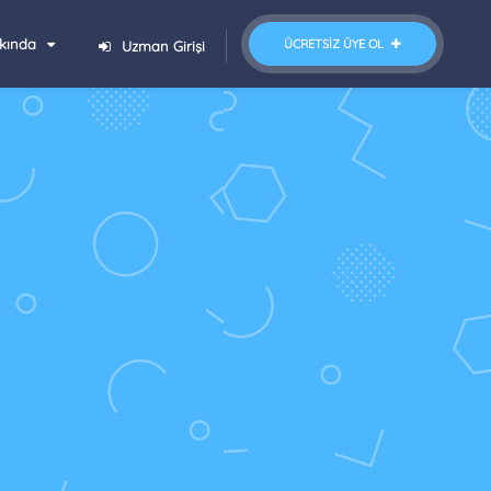
kında
ÜCRETSIZ ÜYE OL
Uzman Girişi