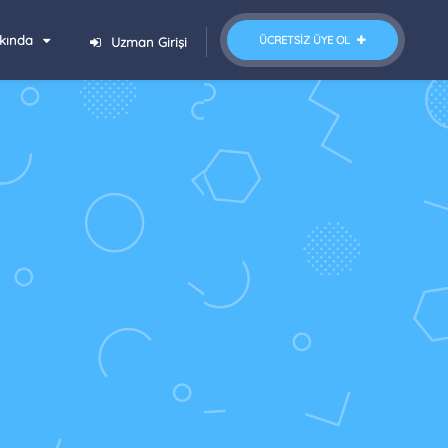
kında
ÜCRETSIZ ÜYE OL
Uzman Girişi