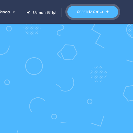
kında
ÜCRETSIZ ÜYE OL
Uzman Girişi