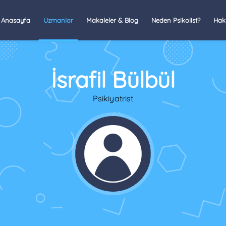
Anasayfa
Uzmanlar
Makaleler & Blog
Neden Psikolist?
Hak
İsrafil Bülbül
Psikiyatrist