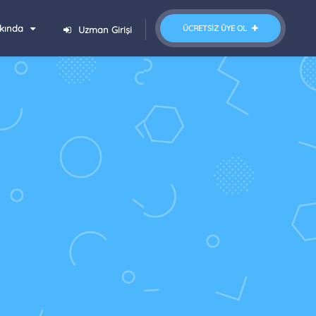
kında
ÜCRETSIZ ÜYE OL
Uzman Girişi