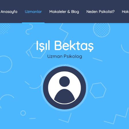
Anasayfa
Uzmanlar
Makaleler & Blog
Neden Psikolist?
Hak
Işıl Bektaş
Uzman Psikolog