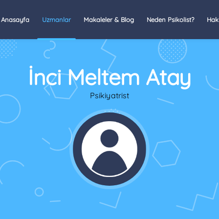
Anasayfa
Uzmanlar
Makaleler & Blog
Neden Psikolist?
Hak
İnci Meltem Atay
Psikiyatrist