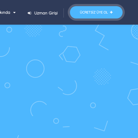
kında
ÜCRETSIZ ÜYE OL
Uzman Girişi