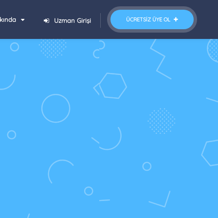
kında
ÜCRETSIZ ÜYE OL
Uzman Girişi