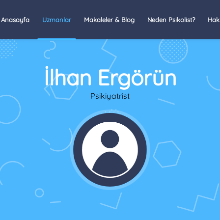
Anasayfa
Uzmanlar
Makaleler & Blog
Neden Psikolist?
Hak
İlhan Ergörün
Psikiyatrist