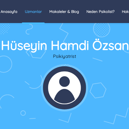
Anasayfa
Uzmanlar
Makaleler & Blog
Neden Psikolist?
Hak
Hüseyin Hamdi Özsan
Psikiyatrist