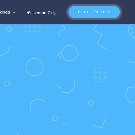
kında
ÜCRETSIZ ÜYE OL
Uzman Girişi