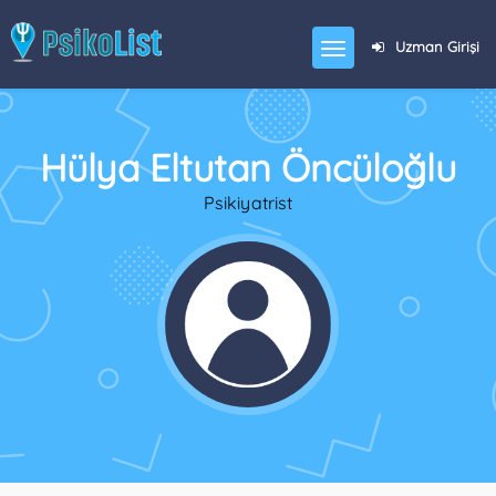
Uzman Girişi
Hülya Eltutan Öncüloğlu
Psikiyatrist