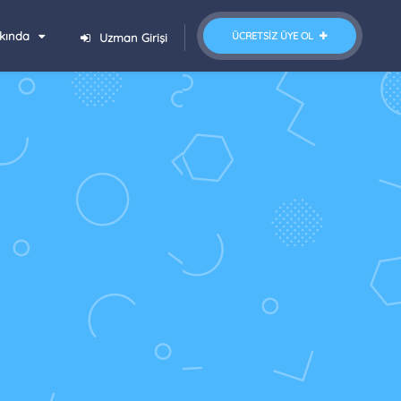
kında
ÜCRETSIZ ÜYE OL
Uzman Girişi