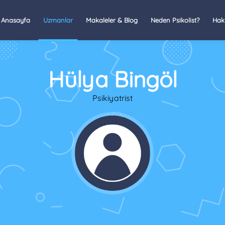
Anasayfa
Uzmanlar
Makaleler & Blog
Neden Psikolist?
Hak
Hülya Bingöl
Psikiyatrist