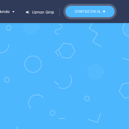
kında
ÜCRETSIZ ÜYE OL
Uzman Girişi