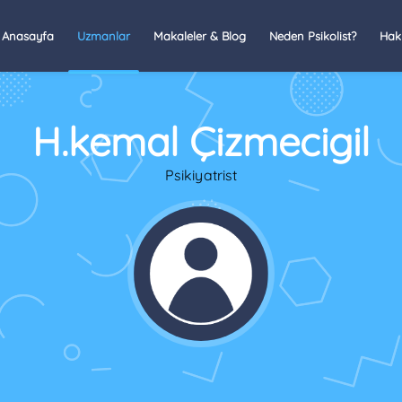
Anasayfa
Uzmanlar
Makaleler & Blog
Neden Psikolist?
Hak
H.kemal Çizmecigil
Psikiyatrist