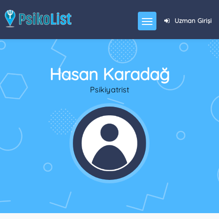
Uzman Girişi
Hasan Karadağ
Psikiyatrist