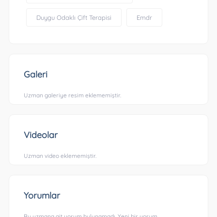
Duygu Odaklı Çift Terapisi
Emdr
Galeri
Uzman galeriye resim eklememiştir.
Videolar
Uzman video eklememiştir.
Yorumlar
Bu uzmana ait yorum bulunamadı. Yeni bir yorum