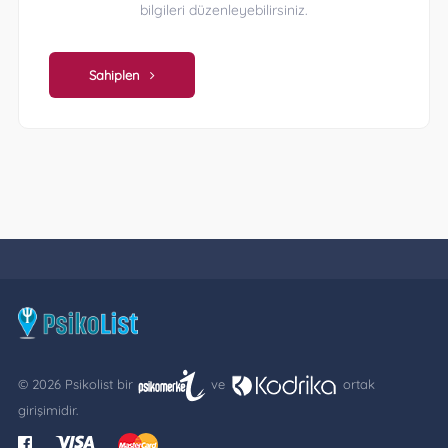
bilgileri düzenleyebilirsiniz.
Sahiplen
© 2026 Psikolist bir
ve
ortak
girişimidir.