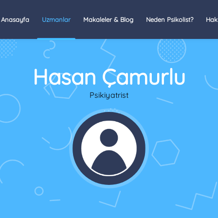
Anasayfa
Uzmanlar
Makaleler & Blog
Neden Psikolist?
Hak
Hasan Çamurlu
Psikiyatrist