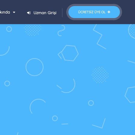
kında
ÜCRETSIZ ÜYE OL
Uzman Girişi