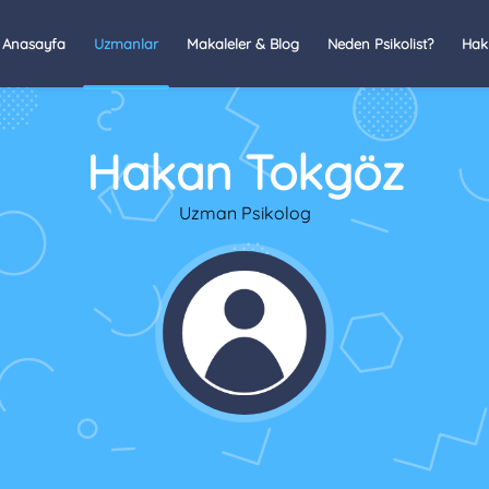
Anasayfa
Uzmanlar
Makaleler & Blog
Neden Psikolist?
Hak
Hakan Tokgöz
Uzman Psikolog