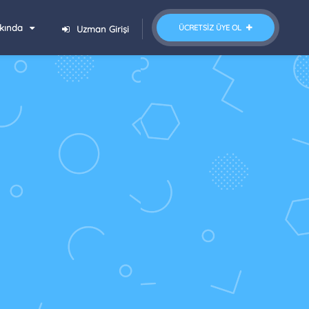
kında
ÜCRETSIZ ÜYE OL
Uzman Girişi