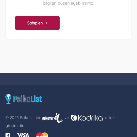
bilgileri düzenleyebilirsiniz.
Sahiplen
© 2026 Psikolist bir
ve
ortak
girişimidir.