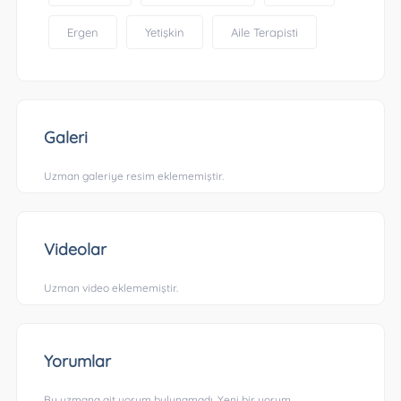
Ergen
Yetişkin
Aile Terapisti
Galeri
Uzman galeriye resim eklememiştir.
Videolar
Uzman video eklememiştir.
Yorumlar
Bu uzmana ait yorum bulunamadı. Yeni bir yorum