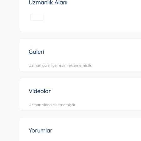
Uzmanlık Alanı
Galeri
Uzman galeriye resim eklememiştir.
Videolar
Uzman video eklememiştir.
Yorumlar