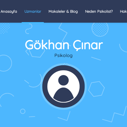
Anasayfa
Uzmanlar
Makaleler & Blog
Neden Psikolist?
Hak
Gökhan Çınar
Psikolog