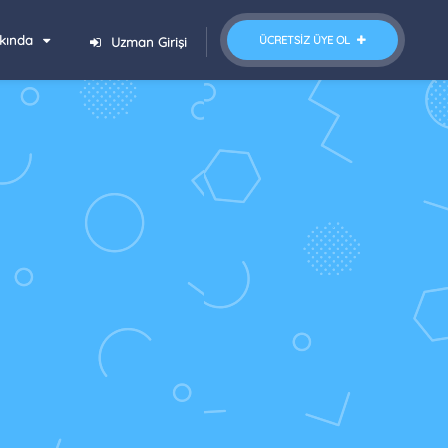
kında
ÜCRETSIZ ÜYE OL
Uzman Girişi