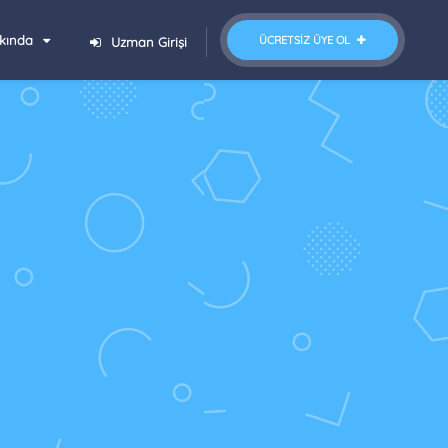
kında
ÜCRETSIZ ÜYE OL
Uzman Girişi