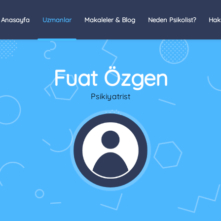
Anasayfa
Uzmanlar
Makaleler & Blog
Neden Psikolist?
Hak
Fuat Özgen
Psikiyatrist