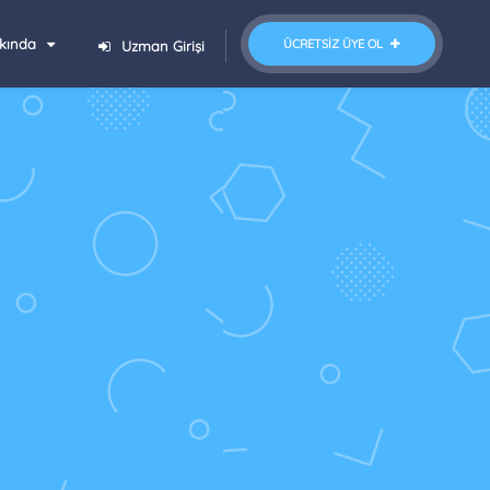
kında
ÜCRETSIZ ÜYE OL
Uzman Girişi